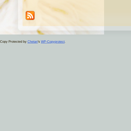
Copy Protected by
Chetan
's
WP-Copyprotect
.