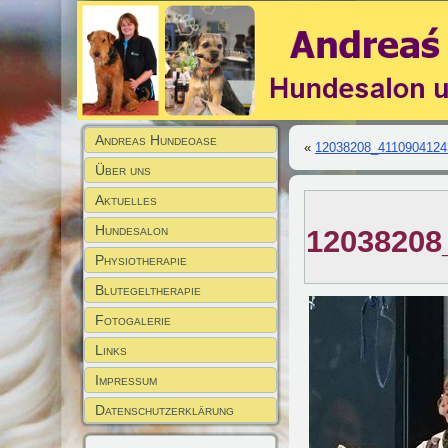
Andreas Hundeoase
«
12038208_4110904124
Über uns
Aktuelles
Hundesalon
12038208
Physiotherapie
Blutegeltherapie
Fotogalerie
Links
Impressum
Datenschutzerklärung