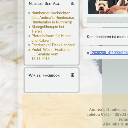
Neueste Beiträge
Nürnberger Nachrichten
über Andrea´s Hundeoase,
Hundesalon in Nürnberg!
Blutegeltherapie bei
Tieren
Pfotenbalsam für Hunde
Kommentieren ist momen
und Katzen!
Feedbacks! Danke schön!
Pudel, Westi, Foxterrier
«
12038208_4110904124
… Seminar vom
16.11.2013
Wir bei Facebook
Andrea´s Hundeoase,
Telefon 0911- 4099337
Termi
Alle Inhalte 