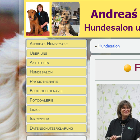
Andreas Hundeoase
«
Hundesalon
Über uns
Aktuelles
F
Hundesalon
Physiotherapie
Blutegeltherapie
Fotogalerie
Links
Impressum
Datenschutzerklärung