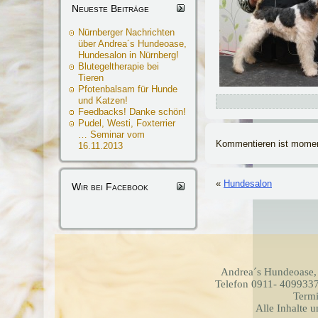
Neueste Beiträge
Nürnberger Nachrichten
über Andrea´s Hundeoase,
Hundesalon in Nürnberg!
Blutegeltherapie bei
Tieren
Pfotenbalsam für Hunde
und Katzen!
Feedbacks! Danke schön!
Pudel, Westi, Foxterrier
… Seminar vom
Kommentieren ist momen
16.11.2013
«
Hundesalon
Wir bei Facebook
Andrea´s Hundeoase,
Telefon 0911- 4099337
Termi
Alle Inhalte 