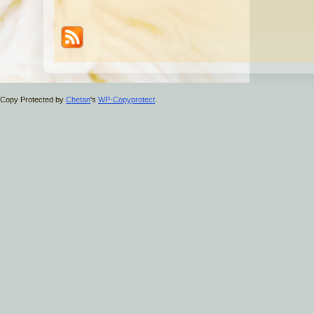
Copy Protected by
Chetan
's
WP-Copyprotect
.