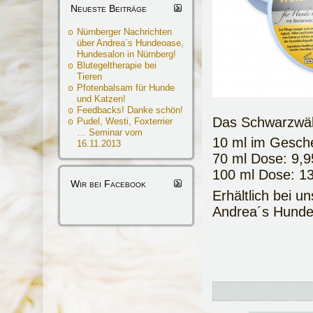
Neueste Beiträge
Nürnberger Nachrichten
über Andrea´s Hundeoase,
Hundesalon in Nürnberg!
Blutegeltherapie bei
Tieren
Pfotenbalsam für Hunde
und Katzen!
Feedbacks! Danke schön!
Das Schwarzwäld
Pudel, Westi, Foxterrier
… Seminar vom
10 ml im Gesche
16.11.2013
70 ml Dose: 9,9
100 ml Dose: 13
Wir bei Facebook
Erhältlich bei un
Andrea´s Hunde