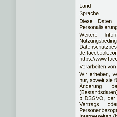
Land
Sprache
Diese Daten w
Personalisierun
Weitere Info
Nutzungsb
Datenschutzbes
de.faceb
https://www.fac
Verarbeiten von
Wir erheben, v
nur, soweit sie 
Änderung des
(Bestandsdaten).
b DSGVO, der d
Vertrags ode
Personenbezog
Internetseiten 