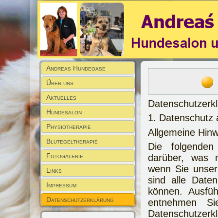
Andreas Hundeoase
Über uns
Aktuelles
Datenschutzerk
Hundesalon
1. Datenschutz a
Physiotherapie
Allgemeine Hinw
Blutegeltherapie
Die folgenden
Fotogalerie
darüber, was 
wenn Sie unse
Links
sind alle Daten
Impressum
können. Ausfü
Datenschutzerklärung
entnehmen Si
Datenschutzerkl