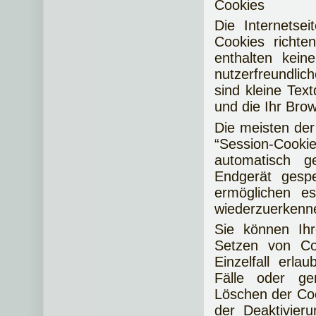
Cookies
Die Internetse
Cookies richt
enthalten kein
nutzerfreundlic
sind kleine Tex
und die Ihr Brow
Die meisten de
“Session-Cook
automatisch g
Endgerät gespe
ermöglichen e
wiederzuerkenn
Sie können Ihr
Setzen von Co
Einzelfall erl
Fälle oder ge
Löschen der Coo
der Deaktivier