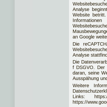
Websitebesuch
Analyse beginn
Website betrit
Informatione
Websitebesuche
Mausbewegungen
an Google weiter
Die reCAPTCHA-
Websitebesuche
Analyse stattfin
Die Datenverarbe
f DSGVO. Der W
daran, seine We
Ausspähung und
Weitere Info
Datenschutzer
Links: https:/
https://www.goo