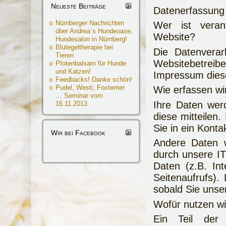
Neueste Beiträge
Datenerfassung
Nürnberger Nachrichten
Wer ist veran
über Andrea´s Hundeoase,
Website?
Hundesalon in Nürnberg!
Blutegeltherapie bei
Die Datenverar
Tieren
Websitebetre
Pfotenbalsam für Hunde
und Katzen!
Impressum dies
Feedbacks! Danke schön!
Pudel, Westi, Foxterrier
Wie erfassen wi
… Seminar vom
Ihre Daten wer
16.11.2013
diese mitteilen
Sie in ein Konta
Wir bei Facebook
Andere Daten 
durch unsere IT
Daten (z.B. In
Seitenaufrufs).
sobald Sie unse
Wofür nutzen wi
Ein Teil der