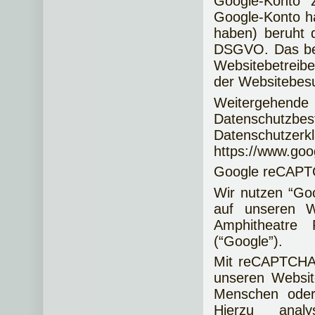
Google-Konto 
Google-Konto h
haben) beruht d
DSGVO. Das bere
Websitebetreib
der Websitebes
Weiterge
Datenschut
Datenschu
https://www.goog
Google reCAP
Wir nutzen “G
auf unseren W
Amphitheatre
(“Google”).
Mit reCAPTCHA 
unseren Websit
Menschen oder 
Hierzu anal