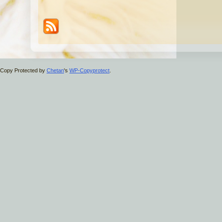
Copy Protected by
Chetan
's
WP-Copyprotect
.