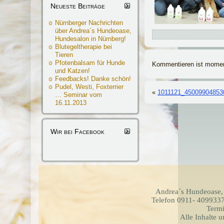
Neueste Beiträge
Nürnberger Nachrichten
über Andrea´s Hundeoase,
Hundesalon in Nürnberg!
Blutegeltherapie bei
Tieren
Pfotenbalsam für Hunde
Kommentieren ist momen
und Katzen!
Feedbacks! Danke schön!
Pudel, Westi, Foxterrier
«
1011121_45009904853
… Seminar vom
16.11.2013
Wir bei Facebook
Andrea´s Hundeoase,
Telefon 0911- 4099337
Termi
Alle Inhalte 