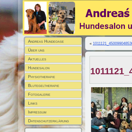
Andreas Hundeoase
«
1011121_45009904853
Über uns
Aktuelles
Hundesalon
1011121_
Physiotherapie
Blutegeltherapie
Fotogalerie
Links
Impressum
Datenschutzerklärung