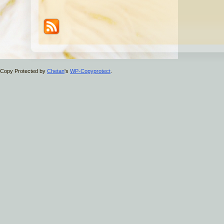
Copy Protected by
Chetan
's
WP-Copyprotect
.