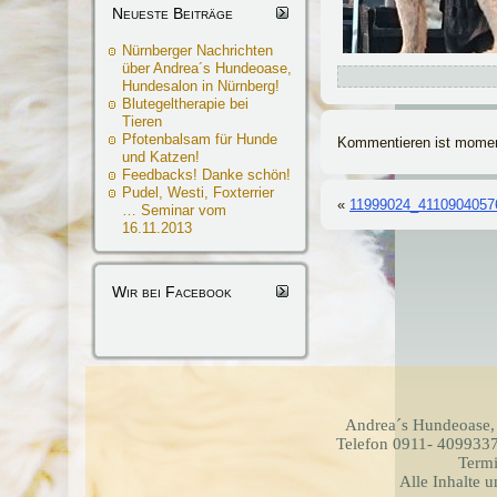
Neueste Beiträge
Nürnberger Nachrichten
über Andrea´s Hundeoase,
Hundesalon in Nürnberg!
Blutegeltherapie bei
Tieren
Pfotenbalsam für Hunde
Kommentieren ist momen
und Katzen!
Feedbacks! Danke schön!
Pudel, Westi, Foxterrier
«
11999024_4110904057
… Seminar vom
16.11.2013
Wir bei Facebook
Andrea´s Hundeoase,
Telefon 0911- 4099337
Termi
Alle Inhalte 