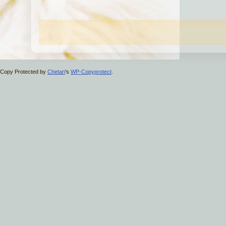
Copy Protected by
Chetan
's
WP-Copyprotect
.