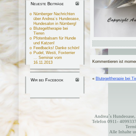
Neueste Beiträge
Nürnberger Nachrichten
über Andrea´s Hundeoase,
Hundesalon in Nürnberg!
Blutegeltherapie bei
Tieren
Pfotenbalsam für Hunde
und Katzen!
Feedbacks! Danke schön!
Pudel, Westi, Foxterrier
… Seminar vom
Kommentieren ist momen
16.11.2013
«
Blutegeltherapie bei Ti
Wir bei Facebook
Andrea´s Hundeoase,
Telefon 0911- 4099337
Termi
Alle Inhalte 