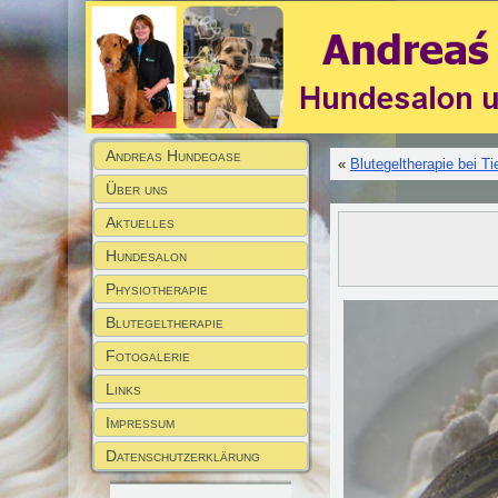
Andreas Hundeoase
«
Blutegeltherapie bei Ti
Über uns
Aktuelles
Hundesalon
Physiotherapie
Blutegeltherapie
Fotogalerie
Links
Impressum
Datenschutzerklärung