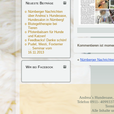
Neueste Beiträge
Nürnberger Nachrichten
über Andrea´s Hundeoase,
Hundesalon in Nürnberg!
Blutegeltherapie bei
Tieren
Pfotenbalsam für Hunde
und Katzen!
Feedbacks! Danke schön!
Pudel, Westi, Foxterrier
Kommentieren ist momen
… Seminar vom
16.11.2013
«
Nürnberger Nachrichte
Wir bei Facebook
Andrea´s Hundeoase,
Telefon 0911- 4099337
Termi
Alle Inhalte 