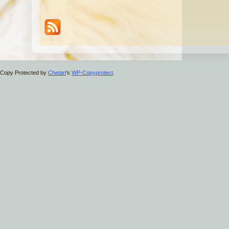
Copy Protected by
Chetan
's
WP-Copyprotect
.