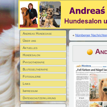
Andreas Hundeoase
«
Nürnberger Nachrichte
Über uns
Aktuelles
And
Hundesalon
Physiotherapie
Blutegeltherapie
Fotogalerie
Links
Impressum
Datenschutzerklärung