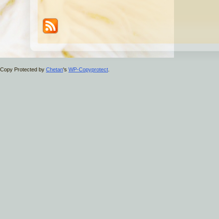
Copy Protected by
Chetan
's
WP-Copyprotect
.