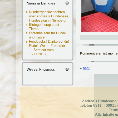
Neueste Beiträge
Nürnberger Nachrichten
über Andrea´s Hundeoase,
Hundesalon in Nürnberg!
Blutegeltherapie bei
Tieren
Pfotenbalsam für Hunde
und Katzen!
Feedbacks! Danke schön!
Pudel, Westi, Foxterrier
… Seminar vom
Kommentieren ist momen
16.11.2013
«
bad3
Wir bei Facebook
Andrea´s Hundeoase,
Telefon 0911- 4099337
Termi
Alle Inhalte 