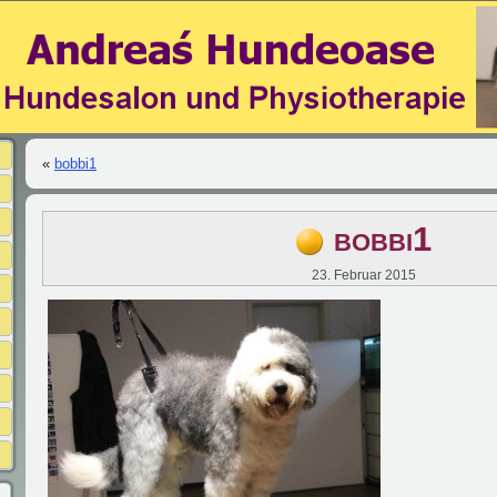
«
bobbi1
bobbi1
23. Februar 2015