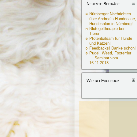
Neueste Beiträge
Nürnberger Nachrichten
über Andrea´s Hundeoase,
Hundesalon in Nürnberg!
Blutegeltherapie bei
Tieren
Pfotenbalsam für Hunde
und Katzen!
Feedbacks! Danke schön!
Pudel, Westi, Foxterrier
… Seminar vom
16.11.2013
Wir bei Facebook