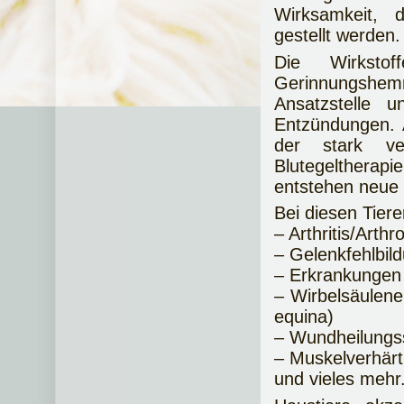
Wirksamkeit, d
gestellt werden.
Die Wirksto
Gerinnungshemm
Ansatzstelle 
Entzündungen. 
der stark ver
Blutegeltherap
entstehen neue 
Bei diesen Tier
– Arthritis/Arthr
– Gelenkfehlbil
– Erkrankungen
– Wirbelsäulen
equina)
– Wundheilungs
– Muskelverhär
und vieles mehr