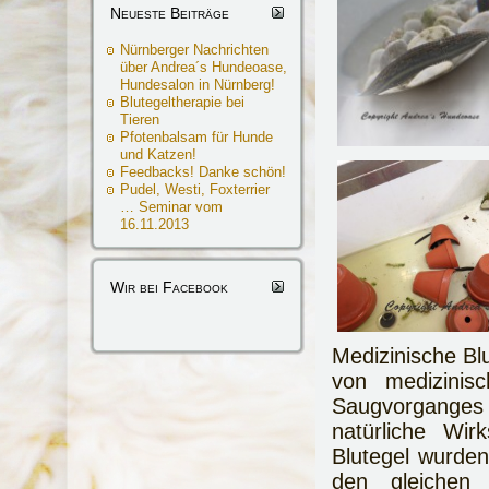
Neueste Beiträge
Nürnberger Nachrichten
über Andrea´s Hundeoase,
Hundesalon in Nürnberg!
Blutegeltherapie bei
Tieren
Pfotenbalsam für Hunde
und Katzen!
Feedbacks! Danke schön!
Pudel, Westi, Foxterrier
… Seminar vom
16.11.2013
Wir bei Facebook
Medizinische Bl
von medizinis
Saugvorgange
natürliche Wirk
Blutegel wurden 
den gleichen 