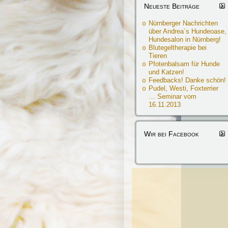
Neueste Beiträge
Nürnberger Nachrichten
über Andrea´s Hundeoase,
Hundesalon in Nürnberg!
Blutegeltherapie bei
Tieren
Pfotenbalsam für Hunde
und Katzen!
Feedbacks! Danke schön!
Pudel, Westi, Foxterrier
… Seminar vom
16.11.2013
Wir bei Facebook