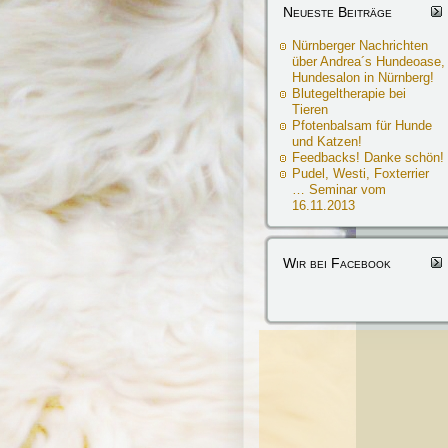
Neueste Beiträge
Nürnberger Nachrichten
über Andrea´s Hundeoase,
Hundesalon in Nürnberg!
Blutegeltherapie bei
Tieren
Pfotenbalsam für Hunde
und Katzen!
Feedbacks! Danke schön!
Pudel, Westi, Foxterrier
… Seminar vom
16.11.2013
Wir bei Facebook