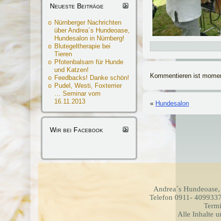
Neueste Beiträge
Nürnberger Nachrichten
über Andrea´s Hundeoase,
Hundesalon in Nürnberg!
Blutegeltherapie bei
Tieren
Pfotenbalsam für Hunde
und Katzen!
Kommentieren ist momen
Feedbacks! Danke schön!
Pudel, Westi, Foxterrier
… Seminar vom
16.11.2013
«
Hundesalon
Wir bei Facebook
Andrea´s Hundeoase,
Telefon 0911- 4099337
Termi
Alle Inhalte 