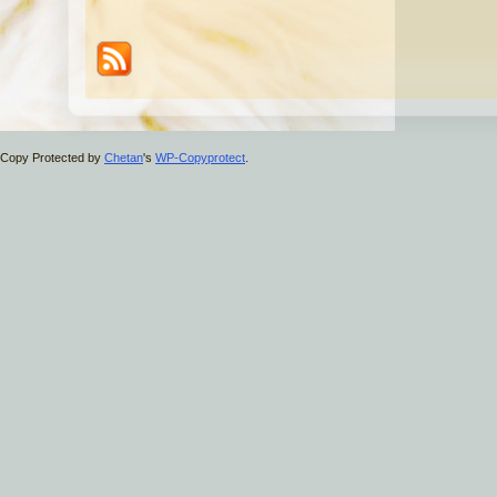
Copy Protected by
Chetan
's
WP-Copyprotect
.