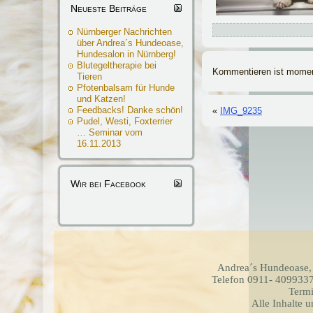
Neueste Beiträge
Nürnberger Nachrichten
über Andrea´s Hundeoase,
Hundesalon in Nürnberg!
Blutegeltherapie bei
Kommentieren ist momen
Tieren
Pfotenbalsam für Hunde
und Katzen!
Feedbacks! Danke schön!
«
IMG_9235
Pudel, Westi, Foxterrier
… Seminar vom
16.11.2013
Wir bei Facebook
Andrea´s Hundeoase,
Telefon 0911- 4099337
Termi
Alle Inhalte 