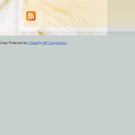
Copy Protected by
Chetan
's
WP-Copyprotect
.