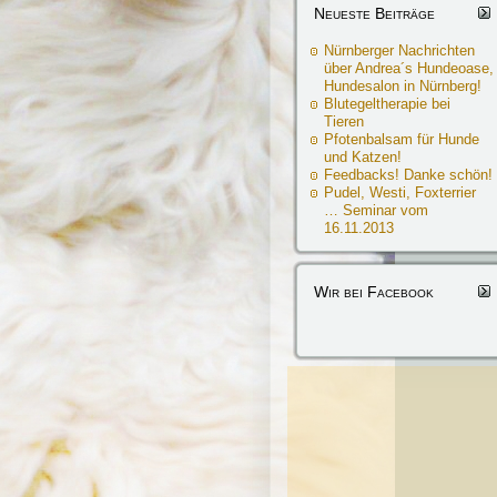
Neueste Beiträge
Nürnberger Nachrichten
über Andrea´s Hundeoase,
Hundesalon in Nürnberg!
Blutegeltherapie bei
Tieren
Pfotenbalsam für Hunde
und Katzen!
Feedbacks! Danke schön!
Pudel, Westi, Foxterrier
… Seminar vom
16.11.2013
Wir bei Facebook