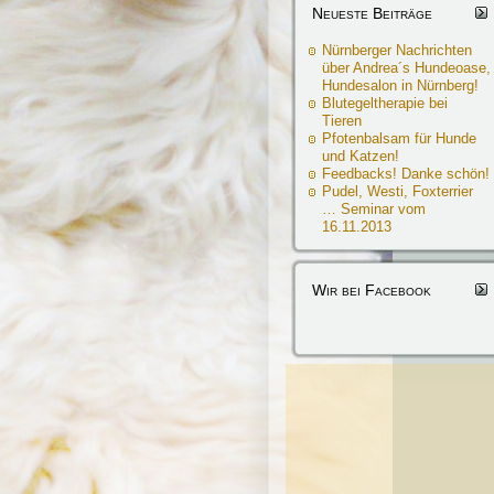
Neueste Beiträge
Nürnberger Nachrichten
über Andrea´s Hundeoase,
Hundesalon in Nürnberg!
Blutegeltherapie bei
Tieren
Pfotenbalsam für Hunde
und Katzen!
Feedbacks! Danke schön!
Pudel, Westi, Foxterrier
… Seminar vom
16.11.2013
Wir bei Facebook