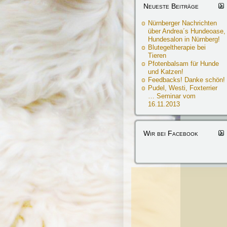
Neueste Beiträge
Nürnberger Nachrichten
über Andrea´s Hundeoase,
Hundesalon in Nürnberg!
Blutegeltherapie bei
Tieren
Pfotenbalsam für Hunde
und Katzen!
Feedbacks! Danke schön!
Pudel, Westi, Foxterrier
… Seminar vom
16.11.2013
Wir bei Facebook